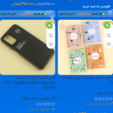
350,000
تومان
395,000
تومان
افزودن به سبد خرید
افزودن به سبد خرید
87,
تومان
•
هر قسط
87,500
تومان
•
خرید قسطی با ترب‌پی بدون کارمزد
خرید قسطی با ترب‌پی بدون کارمزد
هر قسط
87,500
تومان
•
خرید قسطی با ترب‌
-11%
-24%
دفتر 100 برگ طرح فانتزی پودل کد
قاب گوشی پافر یانگ کیت
18
سامسونگ PC Youngkit Galaxy
A13 4G
دفتر مشق
قاب گوشی سامسونگ
موجود در انبار
موجود در انبار