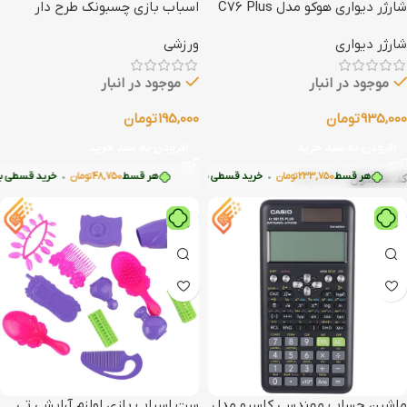
شارژر دیواری هوکو مدل C76 Plus
اسباب بازی چسبونک طرح دار
شارژر دیواری
ورزشی
موجود در انبار
موجود در انبار
935,000
تومان
195,000
تومان
افزودن به سبد خرید
افزودن به سبد خرید
48,
تومان
•
هر قسط
233,750
تومان
•
خرید قسطی با ترب‌پی بدون کارمزد
خرید قسطی با ترب‌پی بدون کارمزد
هر قسط
48,750
تومان
•
خرید قسطی با ترب‌
کد محصول:
HCO-76P
ماشین حساب مهندسی کاسیو مدل
ست اسباب بازی لوازم آرایشی تی