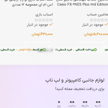
Casio FX-991ES Plus 2nd Edition
اس ام ای مجموعه 12 عددی
ماشین حساب
اسباب بازی
موجود در انبار
موجود در انبار
5,300,000
تومان
430,000
تومان
افزودن به سبد خرید
افزودن به سبد خرید
107
تومان
•
پرداخت اقساطی
•
خرید قسطی با ترب‌پی بدون کارمزد
خرید قسطی با ترب‌پی بدون کارمزد
هر قسط
107,500
تومان
•
خرید قسطی با ترب‌
کد محصول:
150000
لوازم جانبی کامپیوتر و لپ تاپ
برای دریافت تخفیف عجله کنید!
0
00
00
00
ثانیه
دقیقه
ساعت
روز