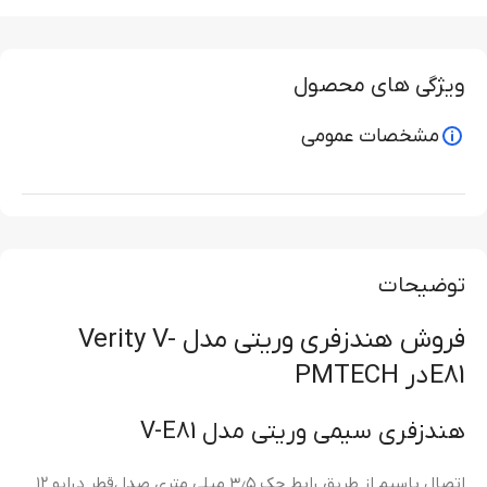
ویژگی های محصول
مشخصات عمومی
توضیحات
فروش هندزفری وریتی مدل Verity V-
E81 در PMTECH
هندزفری سیمی وریتی مدل V-E81
اتصال باسیم از طریق رابط جک ۳٫۵ میلی متری صدا ،قطر درایو ۱۲