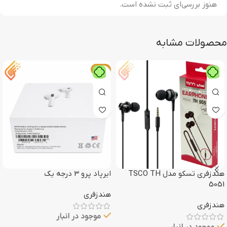
هنوز بررسی‌ای ثبت نشده است.
محصولات مشابه
-16%
هندزفری تسکو مدل TSCO TH
ایرپاد پرو 3 درجه یک
5051
هندزفری
هندزفری
موجود در انبار