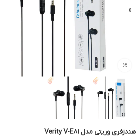
بزرگنمایی تصویر
هندزفری وریتی مدل Verity V-E81