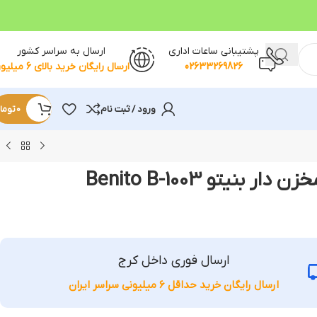
پشتیبانی ساعات اداری
ارسال به سراسر کشور
02633269826
ارسال رایگان خرید بالای 6 میلیون
ورود / ثبت نام
0
توما
بنیتو Benito B-1003
ارسال فوری داخل کرج
ارسال رایگان خرید حداقل 6 میلیونی سراسر ایران