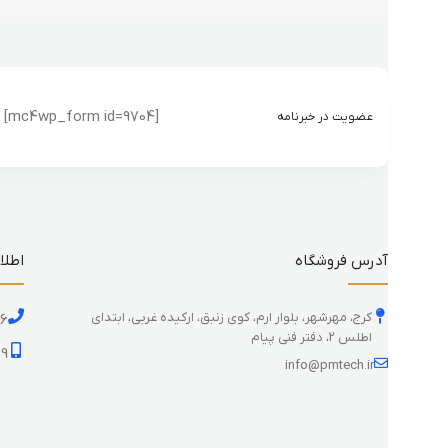
[mc4wp_form id=9704]
عضویت در خبرنامه
آدرس فروشگاه
اطلا
کرج، مهرشهر، بلوار ارم، کوی زنبق، ارکیده غربی، ابتدای
26
اطلس 2، دفتر فنی پیام
59
info@pmtech.ir