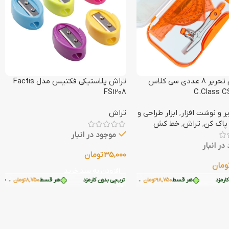
ست لوازم تحریر 8 عددی سی کلاس
تراش پلاستیکی فکتیس مدل Factis
FS1208
یر و نوشت افزار
,
ابزار طراحی و
تراش
پاک کن
,
تراش
,
خط کش
موجود در انبار
در انبار
35,000
تومان
ومان
افزودن به سبد خرید
زد
12,500
هر قسط
تومان
بدون کارمزد
•
8,750
هر قسط
تومان
•
98,750
تومان
•
خرید قسطی با ترب‌پی بدون کارمزد
خرید قسطی با ترب‌پی بدون کارمزد
هر قسط
خرید قسطی با ترب‌پی بدون کارمزد
12,500
هر قسط
تومان
•
8,750
تومان
•
خرید قسطی با ترب
خرید قس
ه سبد خرید