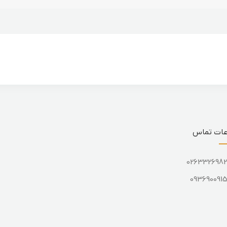
عات تماس
026332698
093690091