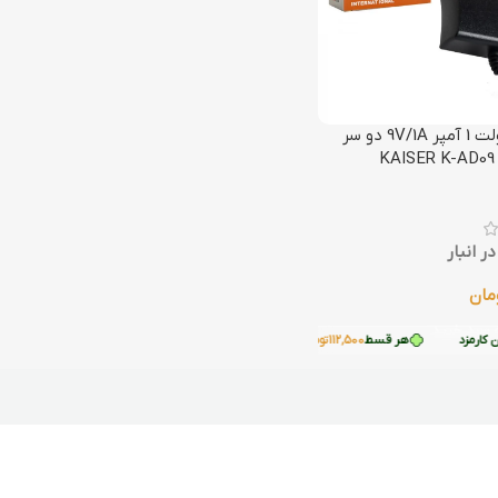
آداپتور 9 ولت 1 آمپر 9V/1A دو سر
K
ر انبار
مان
 سبد خرید
کارمزد
هر قسط
112,500
تومان
•
خرید قسطی با ترب‌پی بدون کارمزد