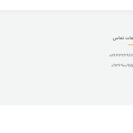
عات تماس
026332698
093690091