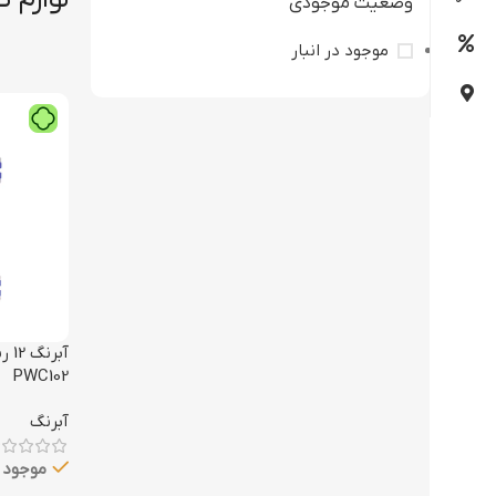
وضعیت موجودی
موجود در انبار
PWC102
آبرنگ
موجود د