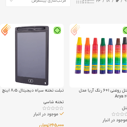
24
18
12
9
پاستل روغنی ۱+۶ رنگ آریا مدل
تبلت تخته سیاه دیجیتال 8٫5 اینچ
Arya 2
تخته شاسی
تل
موجود در انبار
وجود در انبار
265,000
تومان