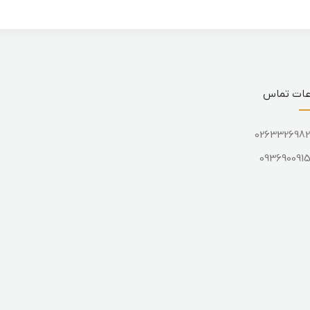
عات تماس
026332698
093690091