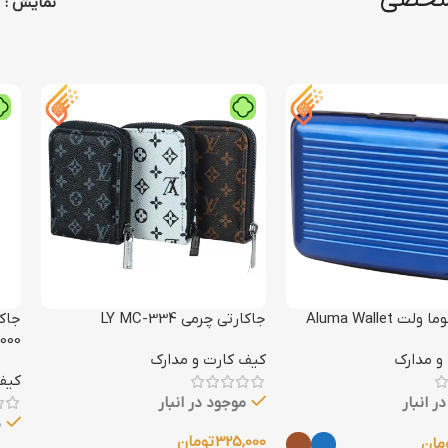
نمایش
ت Aluma Wallet
جاکارتی چرمی LY MC-334
000
و مدارک
کیف کارت و مدارک
کیف
ر انبار
موجود در انبار
م
325,000
تومان
مان