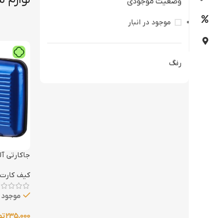
وضعیت موجودی
موجود در انبار
رنگ
جاکارتی آلوما ول
کیف کارت 
موجود د
235,000
تو