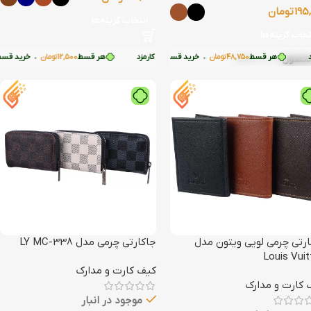
195
تومان
انتخاب گزینه‌ها
تخاب گزینه‌ها
سط
12,500
دون کارمزد
تومان
هر قسط
•
48,750
تومان
•
خرید قسطی با ترب‌پی بدون کارمزد
خرید قسطی با ترب‌پی بدون کارمزد
هر قسط
12,500
تومان
•
خرید قسطی با 
محصول:
MAS-3000
ارتی چرمی لویی ویتون مدل
جاکارتی چرمی مدل LY MC-338
Louis Vui
کیف کارت و مدارک
 کارت و مدارک
موجود در انبار