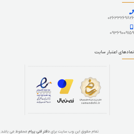
02633269826
09369009159
نمادهای اعتبار سایت
تمام حقوق این وب سایت برای
دفتر فنی پیام
محفوظ می باشد.