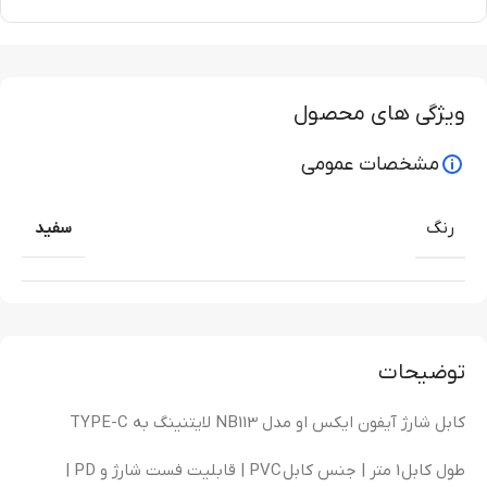
ویژگی های محصول
مشخصات عمومی
رنگ
سفید
توضیحات
کابل شارژ آیفون ایکس او مدل NB113 لایتنینگ به TYPE-C
طول کابل 1 متر | جنس کابل PVC | قابلیت فست شارژ و PD |