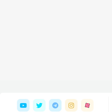
با ترب‌پی بدون کارمزد