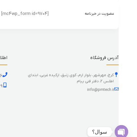
[mc4wp_form id=9704]
عضویت در خبرنامه
آدرس فروشگاه
اطلا
کرج، مهرشهر، بلوار ارم، کوی زنبق، ارکیده غربی، ابتدای
26
اطلس 2، دفتر فنی پیام
59
info@pmtech.ir
سوال؟