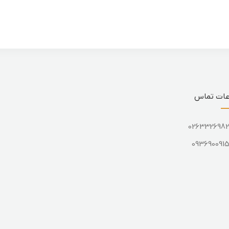
عات تماس
026332698
093690091