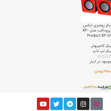
یکر رومیزی ایکس
پی پروداکت مدل XP-
Product XP-S
کر کامپیوتر
,
یکر لپ تاپ
وجود در انبار
850,
تومان
زودن به سبد خرید
هر قسط
212,500
تومان
ی با ترب‌پی بدون کارمزد
•
خرید قسطی با ترب‌پی بدون کارمزد
محصول:
XPP-S80G