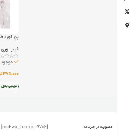
پچ کورد فیبر ن
فیبر نوری
موجود د
375,000
تو
افزودن به
•
خرید قسطی با ترب‌پی بدون کارمزد
هر قسط
93,750
تومان
•
خرید قسطی با ترب‌پی بدون کا
[mc4wp_form id=9704]
عضویت در خبرنامه