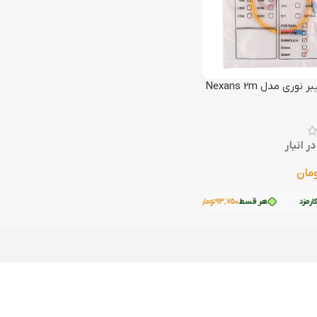
وری مدل Nexans 2m
ر انبار
مان
 سبد خرید
رمزد
هر قسط
93,750
تومان
•
خرید قسطی با ترب‌پی بدون کارمزد