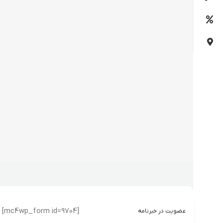
[mc4wp_form id=9704]
عضویت در خبرنامه