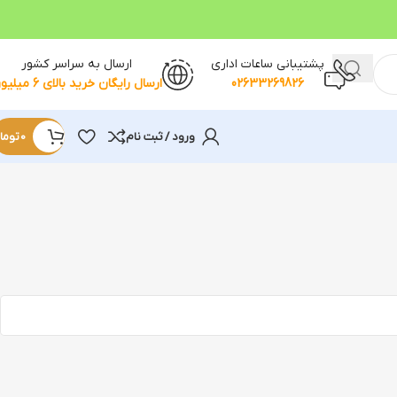
پشتیبانی ساعات اداری
ارسال به سراسر کشور
02633269826
ارسال رایگان خرید بالای 6 میلیون
ورود / ثبت نام
0
توما