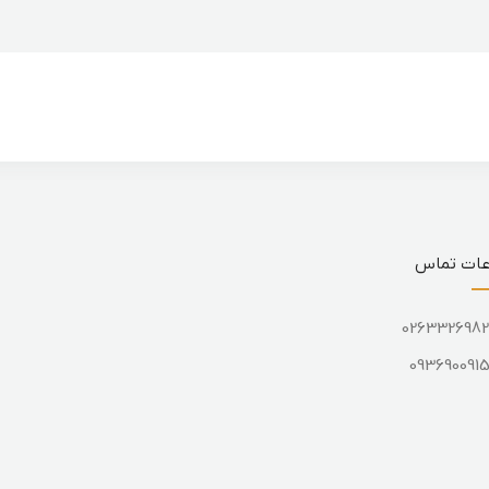
عات تماس
026332698
093690091