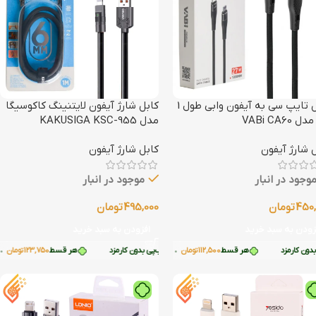
کابل تایپ سی به آیفون وابی طول 1
کابل شارژ آیفون لایتنینگ کاکوسیگا
 VABi CA60
مدل KAKUSIGA KSC-955
 شارژ آیفون
کابل شارژ آیفون
وجود در انبار
موجود در انبار
450,
تومان
495,000
تومان
زودن به سبد خرید
افزودن به سبد خرید
 کارمزد
هر قسط
123,750
ا ترب‌پی بدون کارمزد
تومان
هر قسط
•
112,500
تومان
•
خرید قسطی با ترب‌پی بدون کارمزد
خرید قسطی با ترب‌پی بدون کارمزد
هر قسط
123,750
تومان
•
خر