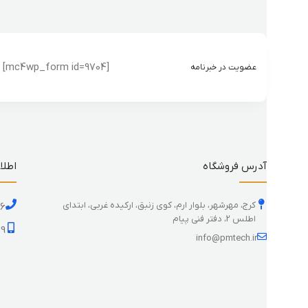
[mc4wp_form id=9704]
عضویت در خبرنامه
آدرس فروشگاه
اطلا
کرج، مهرشهر، بلوار ارم، کوی زنبق، ارکیده غربی، ابتدای
26
اطلس 2، دفتر فنی پیام
59
info@pmtech.ir