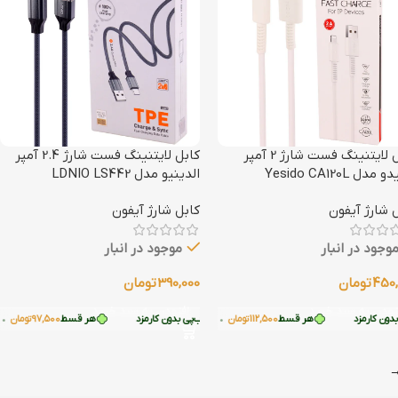
کابل لایتنینگ فست شارژ 2 آمپر
کابل لایتنینگ فست شارژ 2.4 آمپر
دل Yesido CA120L
الدینیو مدل LDNIO LS442
 شارژ آیفون
کابل شارژ آیفون
وجود در انبار
موجود در انبار
450,
تومان
390,000
تومان
زودن به سبد خرید
افزودن به سبد خرید
 کارمزد
هر قسط
97,500
ا ترب‌پی بدون کارمزد
تومان
هر قسط
•
112,500
تومان
•
خرید قسطی با ترب‌پی بدون کارمزد
خرید قسطی با ترب‌پی بدون کارمزد
هر قسط
97,500
تومان
•
خری