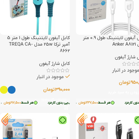
کابل آیفون لایتنینگ طول 0.9 متر
کابل آیفون لایتنینگ طول 1 متر 5
Anke
آمپر ترکا 25w مدل TREQA CA-
8662
 شارژ آیفون
کابل شارژ آیفون
وجود در انبار
موجود در انبار
950
تومان
390,000
تومان
زودن به سبد خرید
انتخاب گزینه‌ها
 کارمزد
هر قسط
97,500
با ترب‌پی بدون کارمزد
تومان
هر قسط
•
237,500
تومان
•
خرید قسطی با ترب‌پی بدون کارمزد
خرید قسطی با ترب‌پی بدون کارمزد
هر قسط
97,500
تومان
•
خری