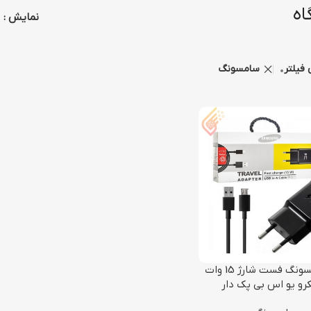
اه
نمایش
 فیلتر
سامسونگ
شارژر سامسونگ فست شارژ 15 وات
رو یو اس بی پک دار