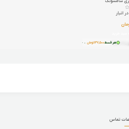
اری سامسونگ
ر انبار
مان
 سبد خرید
هر قسط
137,500
تومان
•
خرید قسطی با ترب‌پی بدون کارمزد
SMG-P15
عات تماس