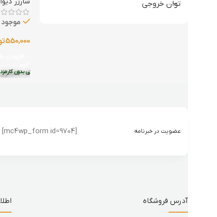
شارژر دیو
توان خروجی
موجود د
550,000
تو
افزودن به
قسطی با ترب‌پی بدون کارمزد
هر قسط
137,500
تومان
•
خرید قسطی با ترب‌پی بدون کارمزد
کد محصول:
[mc4wp_form id=9704]
عضویت در خبرنامه
آدرس فروشگاه
اطلا