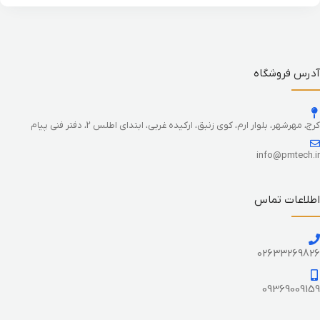
آدرس فروشگاه
کرج، مهرشهر، بلوار ارم، کوی زنبق، ارکیده غربی، ابتدای اطلس 2، دفتر فنی پیام
info@pmtech.ir
اطلاعات تماس
02633269826
09369009159