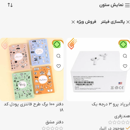
نمایش ستون
پاکسازی فیلتر
فروش ویژه
-24%
-16%
ایرپاد پرو 3 درجه یک
دفتر 100 برگ طرح فانتزی پودل کد
18
هندزفری
دفتر مشق
موجود در انبار