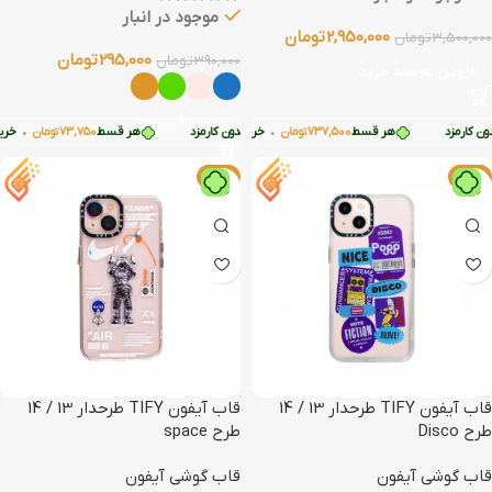
موجود در انبار
2,950,000
تومان
3,500,000
تومان
295,000
تومان
390,000
تومان
افزودن به سبد خرید
انتخاب گزینه‌ها
کارمزد
هر قسط
73,750
تومان
•
هر قسط
737,500
تومان
•
خرید قسطی با ترب‌پی بدون کارمزد
خرید قسطی با ترب‌پی بدون کارمزد
هر قسط
73,750
تومان
•
خرید ق
-16%
-16%
قاب آیفون TIFY طرحدار 13 / 14
قاب آیفون TIFY طرحدار 13 / 14
طرح Disco
طرح space
قاب گوشی آیفون
قاب گوشی آیفون