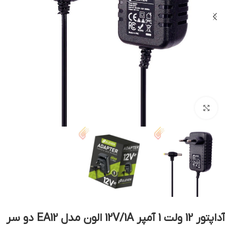
بزرگنمایی تصویر
آداپتور 12 ولت 1 آمپر 12V/1A الون مدل EA12 دو سر