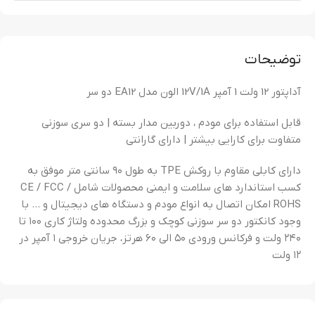
توضیحات
آداپتور 12 ولت 1 آمپر 12V/1A الون مدل EA12 دو سر
قابل استفاده برای مودم ، دوربین مدار بسته | دو سری سوزنی
متفاوت برای کارایی بیشتر | دارای گارانتی
دارای کابلی مقاوم با روکش TPE به طول ۹۰ سانتی متر موفق به
کسب استاندارد های سلامت و ایمنی محصولات شامل CE / FCC /
ROHS امکان اتصال به انواع مودم و دستگاه های دیجیتال و … با
وجود کانکتور دو سر سوزنی کوچک و بزرگ محدوده ولتاژ کاری ۱۰۰ تا
۲۴۰ ولت و فرکانس ورودی ۵۰ الی ۶۰ هرتز، جریان خروجی ۱ آمپر در
۱۲ ولت