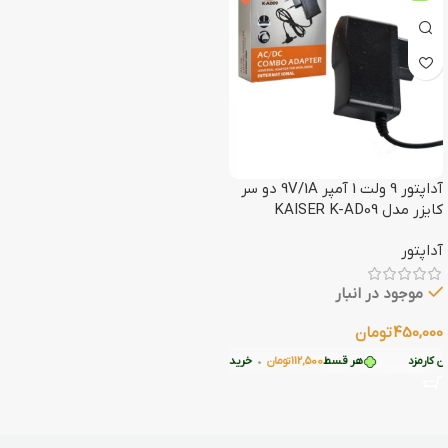
آداپتور 9 ولت 1 آمپر 9V/1A دو سر
کایزر مدل KAISER K-AD09
آداپتور
موجود در انبار
450,000
تومان
کارمزد
هر قسط
112,500
تومان
•
خرید قسطی با ترب‌پی بدون کارمزد
افزودن به سبد خرید