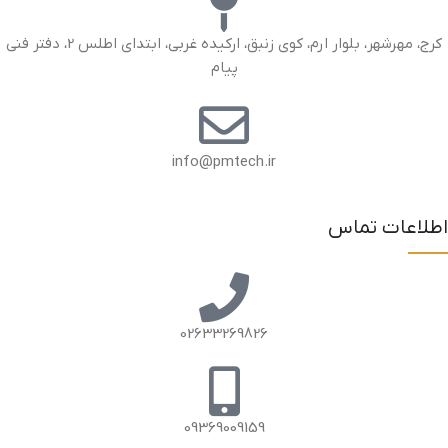
کرج، مهرشهر، بلوار ارم، کوی زنبق، ارکیده غربی، ابتدای اطلس 2، دفتر فنی
پیام
info@pmtech.ir
اطلاعات تماس
02633269826
09369009159