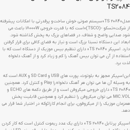
TS2084
مدل «TS 2084» سیستم صوتی خوش ‌ساخت و پرقدرتی با امکانات پیشرفته
از شرکت «تسکو -(TSCO)» است که با قدرت‌ خروجی 18000W باعث می
شود صدایی واضح و شفاف، در فضاهای بزرگ به پخش گذاشته شود.
ابعاد این دستگاه نسبتا بزرگ است و نیاز به فضای کافی برای قرار گرفتن
دارد. اسپیکر «TS 2084» دارای تنظیم بیس موزیک از دستگاه است که با
استفاده از آن می توان بیس آهنگ را کم و زیاد کرد و از آهنگ دلخواه
لذت برد.
این اسپیکر مجهز به بلوتوث، پورت های USB و SD Card و AUX است که
به وسیله آن ها می توان هر آهنگ دلخواه را Play و کنترل کرد. همچنین
«TS 2084» دارای خروجی میکروفن است و از طریق دکمه های ECHO و
MIC.VOL می توان میکروفن را تنظیم کرد و همچنین قابلیت پخش
همزمان موزیک را از میکروفون، برای انجام کارائوکه در اختیار شما قرار می
دهد.
اسپیکر پرتابل «TS 2084» دارای یک عدد ریموت کنترل است که کار کردن