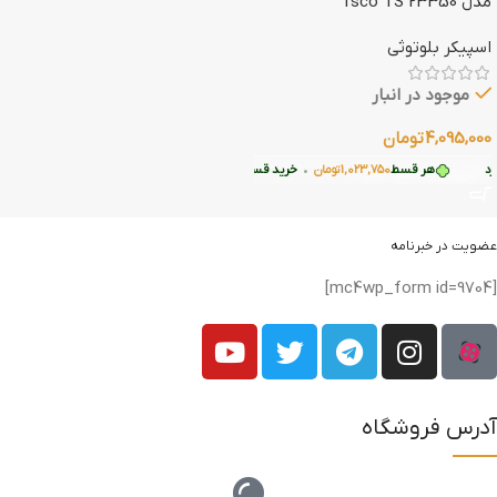
مدل Tsco TS 23350
اسپیکر بلوتوثی
موجود در انبار
4,095,000
تومان
هر قسط
1,023,750
تومان
•
خرید قسطی با ترب‌پی بدون کارمزد
افزودن به سبد خرید
عضویت در خبرنامه
[mc4wp_form id=9704]
آدرس فروشگاه