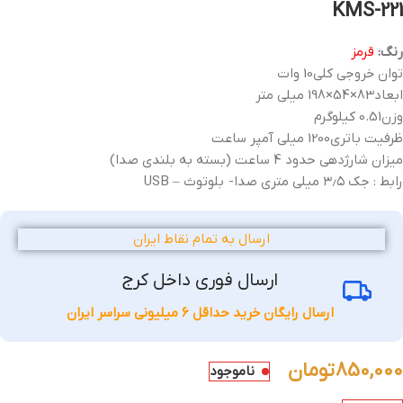
KMS-221
رنگ:
قرمز
توان خروجی کلی
10 وات
ابعاد
83×54×198 میلی متر
وزن
0.51 کیلوگرم
ظرفیت باتری
1200 میلی آمپر ساعت
میزان شارژدهی
حدود 4 ساعت (بسته به بلندی صدا)
رابط :
جک ۳٫۵ میلی متری صدا- بلوتوث – USB
ارسال به تمام نقاط ایران
ارسال فوری داخل کرج
ارسال رایگان خرید حداقل 6 میلیونی سراسر ایران
850,000
تومان
ناموجود