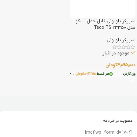
اسپیکر بلوتوثی قابل حمل تسکو
مدل Tsco TS 23350
اسپیکر بلوتوثی
موجود در انبار
4,095,000
تومان
 کارمزد
هر قسط
1,023,750
تومان
•
خرید قسطی با ترب‌پی بدون کارمزد
افزودن به سبد خرید
عضویت در خبرنامه
[mc4wp_form id=9704]