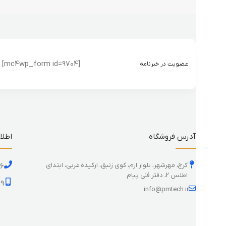
[mc4wp_form id=9704]
عضویت در خبرنامه
آدرس فروشگاه
اطلا
کرج، مهرشهر، بلوار ارم، کوی زنبق، ارکیده غربی، ابتدای
26
اطلس 2، دفتر فنی پیام
59
info@pmtech.ir