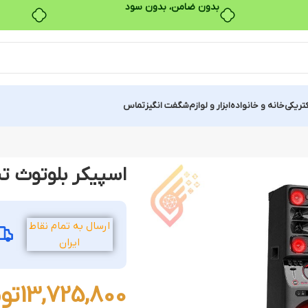
بدون ضامن، بدون سود
کتریکی
خانه و خانواده
ابزار و لوازم
شگفت انگیز
تماس
اسپیکر بلوتوث تسکو م
ارسال به تمام نقاط
ایران
13,725,800
تو