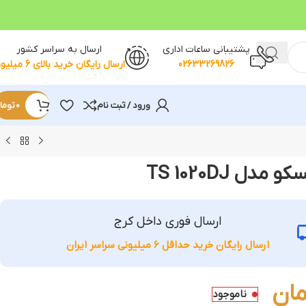
پشتیبانی ساعات اداری
ارسال به سراسر کشور
02633269826
ارسال رایگان خرید بالای 6 میلیون
ورود / ثبت نام
0
توما
دل TS 1020DJ
ارسال فوری داخل کرج
ارسال رایگان خرید حداقل 6 میلیونی سراسر ایران
مان
ناموجود