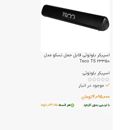
اسپیکر بلوتوثی قابل حمل تسکو مدل
Tsco TS 23350
اسپیکر بلوتوثی
موجود در انبار
4,095,000
تومان
ید قسطی با ترب‌پی بدون کارمزد
هر قسط
1,023,750
تومان
•
خرید قسطی با ترب‌پی بدون کار
افزودن به سبد خرید