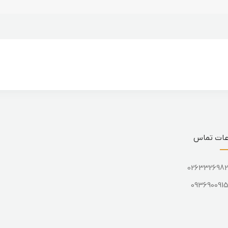
عات تماس
026332698
093690091