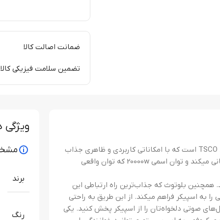
ضمانت اصالت کالا
تضمین سلامت فیزیکی کالا
ویژگی 
مشخص
اسپیکر بلوتوث تسکو مدل TS 1020DJ اسپیکری مدرن از برند TSCO است که با امکاناتی کاربردی و ظاهری جذاب
تولید شد‌ه است که فرمت‌های صوتی MP3 و WMA را پشتیبانی میکند و توان اسمی 20000w که توان واقعی
برند
ی MP3 و WMA پشتیبانی میکند. همچنین بلوتوث که جذاب‌ترین راه ارتباطی این
 به اسپیکر فراهم میکند. از این طریق به‌ راحتی
ل‌های صوتی دلخواه‌تان را از اسپیکر پخش کنید. یکی
رنگ