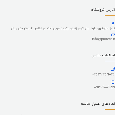
آدرس فروشگاه
کرج، مهرشهر، بلوار ارم، کوی زنبق، ارکیده غربی، ابتدای اطلس 2، دفتر فنی پیام
info@pmtech.ir
اطلاعات تماس
02633269826
09369009159
نمادهای اعتبار سایت