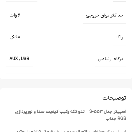
حداکثر توان خروجی
6 وات
رنگ
مشکی
درگاه ارتباطی
USB
,
AUX
توضیحات
اسپیکر جدل S-553 – تدو تکه رکیب کیفیت صدا و نورپردازی
RGB جذاب
این اسپیکر حرفه‌ای با
اتصال سیمی
از طریق
جک 3.5 میلی‌متری