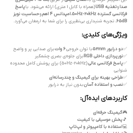
صدا
و
تغذیه USB
(همراه با کابل 1 متری) ارائه می‌شود. با
پاسخ
فرکانسی گسترده 50Hz-20kHz
،
امپدانس 4 اهم
و
حساسیت نویز
65dB
، تجربه شنیداری بی‌نظیری را برای شما به ارمغان می‌آورد.
ویژگی‌های کلیدی:
✅
دو درایور 52mm
با توان خروجی
6 وات
برای صدایی پر و واضح
✅
نورپردازی داخلی RGB
برای جلوه‌ی بصری چشمگیر
✅
پاسخ فرکانسی عالی
(50Hz-20kHz) برای پوشش کامل محدوده
شنوایی
✅
طراحی بهینه برای گیمینگ و چندرسانه‌ای
✅
نصب و استفاده آسان
بدون نیاز به درایور
کاربردهای ایده‌آل:
🎮
گیمینگ حرفه‌ای
🎵
پخش موسیقی با کیفیت
💻
استفاده با کامپیوتر و لپ‌تاپ