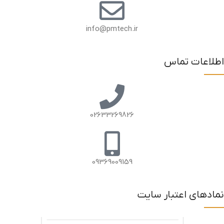
info@pmtech.ir
اطلاعات تماس
02633269826
09369009159
نمادهای اعتبار سایت