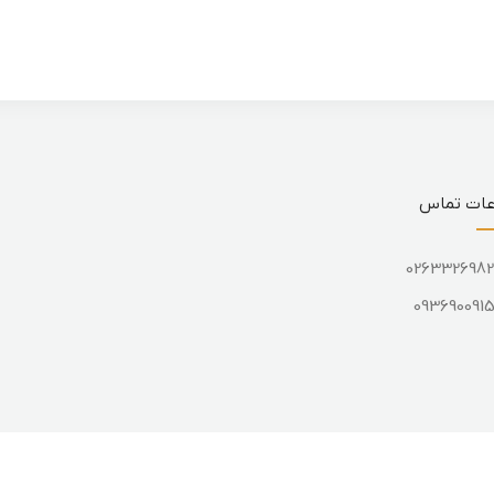
عات تماس
026332698
093690091