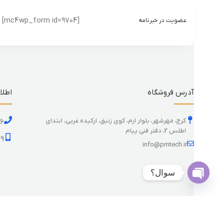
[mc4wp_form id=9704]
عضویت در خبرنامه
آدرس فروشگاه
اطلا
کرج، مهرشهر، بلوار ارم، کوی زنبق، ارکیده غربی، ابتدای
26
اطلس 2، دفتر فنی پیام
59
info@pmtech.ir
سوال؟
Open
chaty