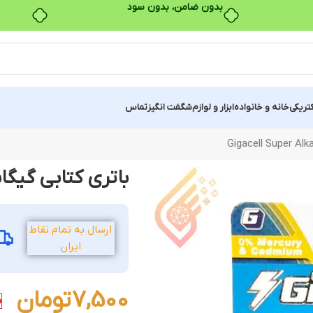
بدون ضامن، بدون سود
کتریکی
خانه و خانواده
ابزار و لوازم
شگفت انگیز
تماس
باتری کتابی گیگاسل مدل lkaline
ارسال به تمام نقاط
ایران
7,500
تومان