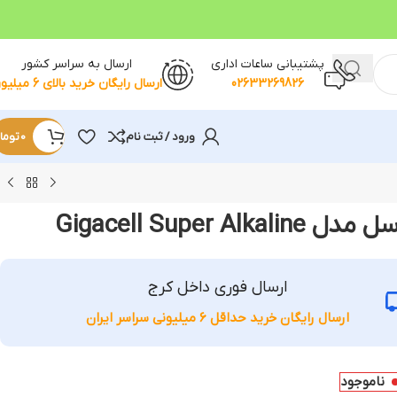
پشتیبانی ساعات اداری
ارسال به سراسر کشور
02633269826
ارسال رایگان خرید بالای 6 میلیون
ورود / ثبت نام
0
توما
Gigacell Super A
ارسال فوری داخل کرج
ارسال رایگان خرید حداقل 6 میلیونی سراسر ایران
ناموجود