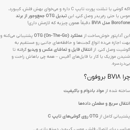
اگه گوشی یا تبلتت پورت تایپ C داره و می‌خوای بهش فلش، کیبورد،
موس یا حتی رم‌ریدر وصل کنی، این
تبدیل OTG جمع‌وجور از برند
Borofone مدل BV18
دقیقاً همون چیزیه که لازمش داری!
این آداپتور خوش‌ساخت از
عملکرد OTG (On-The-Go)
پشتیبانی می‌کنه و
بهت اجازه می‌ده انواع گجت‌ها و حافظه‌های جانبی رو مستقیم به
گوشیت وصل کنی. از
انتقال فایل و تماشای عکس و ویدیو
گرفته تا
شنیدن موزیک یا کار با فایل‌های آفیس – همه چی باهاش راحت و
بی‌دردسره.
چرا BV18 بروفون؟
ساخته شده از
مواد بادوام و باکیفیت
انتقال سریع و مطمئن داده‌ها
پشتیبانی کامل از
OTG روی گوشی‌های تایپ C
مناسب برای اتصال فلش، موس، کیبورد، دسته بازی و…