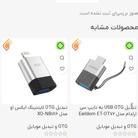
هنوز بررسی‌ای ثبت نشده است.
محصولات مشابه
تبدیل USB OTG به تایپ سی
تبدیل OTG لایتنینگ ایکس او
ارلدام مدل Earldom ET-OT72
مدل XO-NB186
OTG و تبدیل موبایل
OTG و تبدیل موبایل