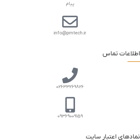
پیام
info@pmtech.ir
اطلاعات تماس
02633269826
09369009159
نمادهای اعتبار سایت