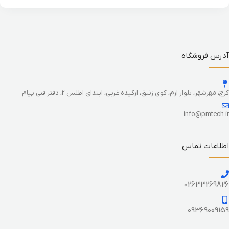
آدرس فروشگاه
کرج، مهرشهر، بلوار ارم، کوی زنبق، ارکیده غربی، ابتدای اطلس 2، دفتر فنی پیام
info@pmtech.ir
اطلاعات تماس
02633269826
09369009159