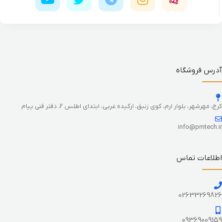
آدرس فروشگاه
کرج، مهرشهر، بلوار ارم، کوی زنبق، ارکیده غربی، ابتدای اطلس 2، دفتر فنی پیام
info@pmtech.ir
اطلاعات تماس
02633269826
09369009159