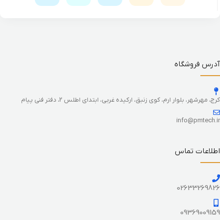
آدرس فروشگاه
کرج، مهرشهر، بلوار ارم، کوی زنبق، ارکیده غربی، ابتدای اطلس 2، دفتر فنی پیام
info@pmtech.ir
اطلاعات تماس
02633269826
09369009159