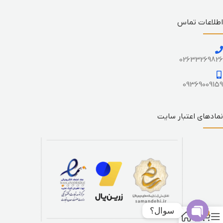
اطلاعات تماس
02633269826
09369009159
نمادهای اعتبار سایت
سوال؟
0