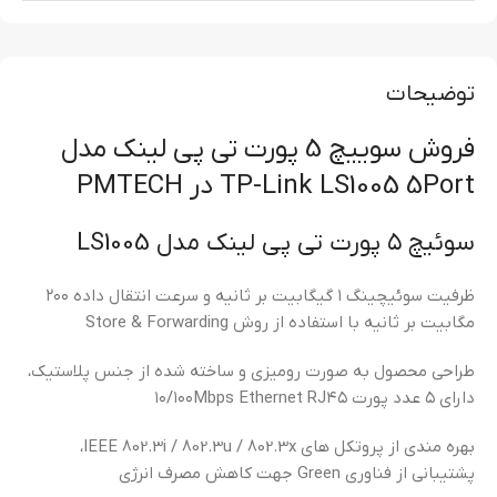
توضیحات
فروش سوییچ 5 پورت تی پی لینک مدل
TP-Link LS1005 5Port در PMTECH
سوئیچ ۵ پورت تی پی لینک مدل LS1005
ظرفیت سوئیچینگ ۱ گیگابیت بر ثانیه و سرعت انتقال داده ۲۰۰
مگابیت بر ثانیه با استفاده از روش Store & Forwarding
طراحی محصول به صورت رومیزی و ساخته شده از جنس پلاستیک،
دارای ۵ عدد پورت ۱۰/۱۰۰Mbps Ethernet RJ۴۵
بهره مندی از پروتکل های IEEE 802.3i / 802.3u / 802.3x،
پشتیبانی از فناوری Green جهت کاهش مصرف انرژی