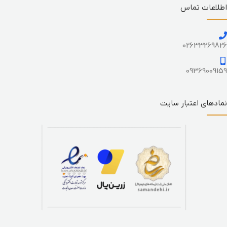
اطلاعات تماس
02633269826
09369009159
نمادهای اعتبار سایت