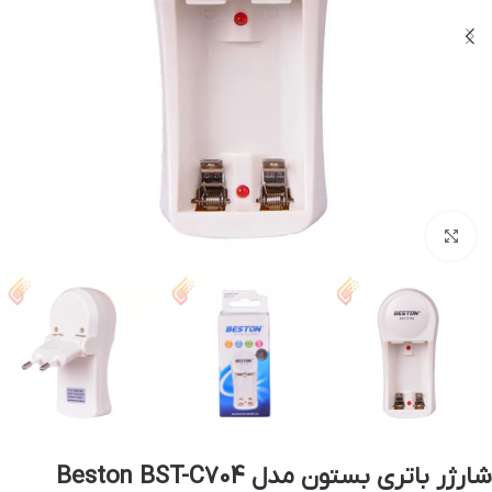
بزرگنمایی تصویر
شارژر باتری بستون مدل Beston BST-C704