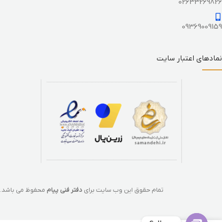
02633269826
09369009159
نمادهای اعتبار سایت
تمام حقوق این وب سایت برای
دفتر فنی پیام
محفوظ می باشد.