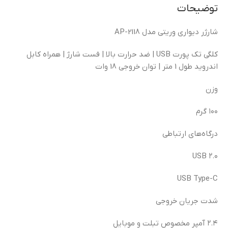
توضیحات
شارژر دیواری وریتی مدل AP-2118
کلگی تک پورت USB | ضد حرارت بالا | فست شارژ | همراه کابل
اندروید طول 1 متر | توان خروجی 18 وات
وزن
۱۰۰ گرم
درگاه‌های ارتباطی
USB ۲.۰
USB Type-C
شدت جریان خروجی
۲.۴ آمپر مخصوص تبلت و موبایل