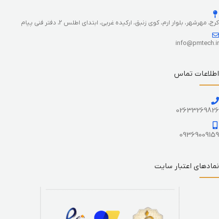
کرج، مهرشهر، بلوار ارم، کوی زنبق، ارکیده غربی، ابتدای اطلس 2، دفتر فنی پیام
info@pmtech.ir
اطلاعات تماس
02633269826
09369009159
نمادهای اعتبار سایت