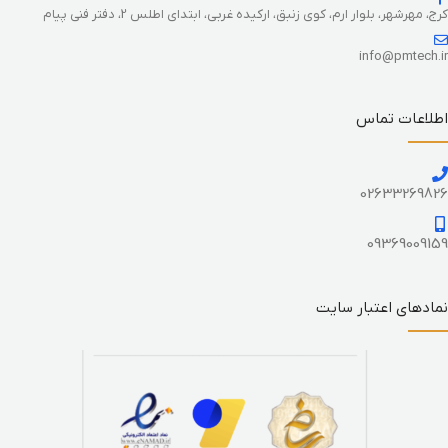
کرج، مهرشهر، بلوار ارم، کوی زنبق، ارکیده غربی، ابتدای اطلس 2، دفتر فنی پیام
info@pmtech.ir
اطلاعات تماس
02633269826
09369009159
نمادهای اعتبار سایت