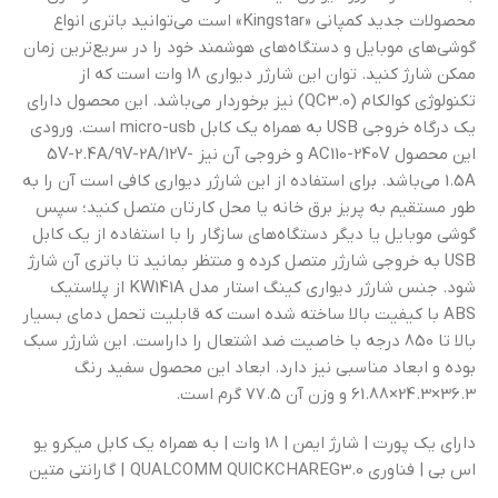
محصولات جدید کمپانی «Kingstar» است می‌توانید باتری انواع
گوشی‌های موبایل و دستگاه‌های هوشمند خود را در سریع‌ترین زمان
ممکن شارژ کنید. توان این شارژر دیواری 18 وات است که از
تکنولوژی کوالکام (QC3.0) نیز برخوردار می‌باشد. این محصول دارای
یک درگاه خروجی USB به همراه یک کابل micro-usb است. ورودی
این محصول AC110-240V و خروجی آن نیز 5V-2.4A/9V-2A/12V-
1.5A می‌باشد. برای استفاده از این شارژر دیواری کافی است آن را به
طور مستقیم به پریز برق خانه یا محل کارتان متصل کنید؛ سپس
گوشی موبایل یا دیگر دستگاه‌های سازگار را با استفاده از یک کابل
USB به خروجی شارژر متصل کرده و منتظر بمانید تا باتری آن شارژ
شود. جنس شارژر دیواری کینگ استار مدل KW141A از پلاستیک
ABS با کیفیت بالا ساخته شده است که قابلیت تحمل دمای بسیار
بالا تا 850 درجه با خاصیت ضد اشتعال را داراست. این شارژر سبک
بوده و ابعاد مناسبی نیز دارد. ابعاد این محصول سفید رنگ
36.3×24.3×61.88 و وزن آن 77.5 گرم است.
دارای یک پورت | شارژ ایمن | 18 وات | به همراه یک کابل میکرو یو
اس بی | فناوري QUALCOMM QUICKCHAREG3.0 | گارانتی متین