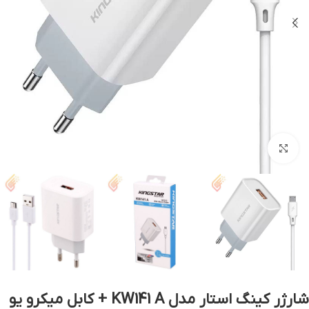
بزرگنمایی تصویر
شارژر کینگ استار مدل KW141 A + کابل میکرو یو