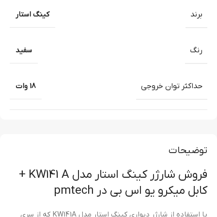
برند
کینگ استار
رنگ
سفید
حداکثر توان خروجی
18 وات
توضیحات
فروش شارژر کینگ استار مدل KW141 A +
کابل میکرو یو اس بی در pmtech
با استفاده از شارژر دیواری کینگ استار مدل KW141A که از سری