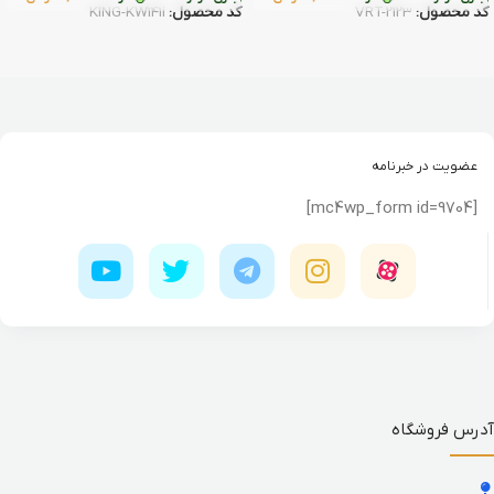
کد محصول:
VRT-2123
کد محصول:
KING-KW141i
عضویت در خبرنامه
[mc4wp_form id=9704]
آدرس فروشگاه