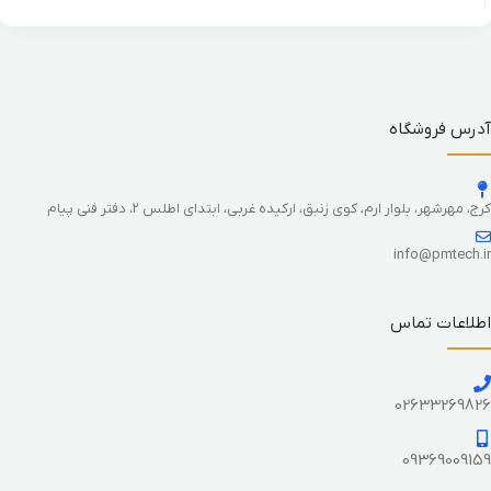
آدرس فروشگاه
کرج، مهرشهر، بلوار ارم، کوی زنبق، ارکیده غربی، ابتدای اطلس 2، دفتر فنی پیام
info@pmtech.ir
اطلاعات تماس
02633269826
09369009159