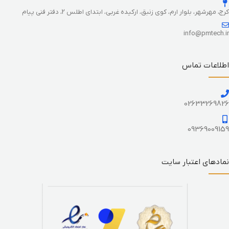
کرج، مهرشهر، بلوار ارم، کوی زنبق، ارکیده غربی، ابتدای اطلس 2، دفتر فنی پیام
info@pmtech.ir
اطلاعات تماس
02633269826
09369009159
نمادهای اعتبار سایت