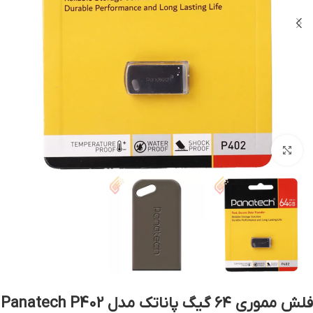
بزرگنمایی تصویر
فلش مموری ۶۴ گیگ پاناتک مدل Panatech P402