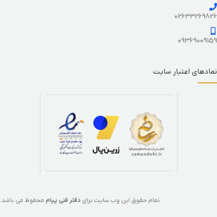
02633269826
09369009159
نمادهای اعتبار سایت
تمام حقوق این وب سایت برای
دفتر فنی پیام
محفوظ می باشد.