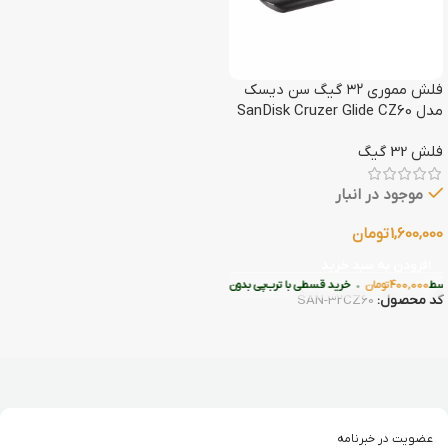
فلش مموری ۳۲ گیگ سن دیسک
مدل SanDisk Cruzer Glide CZ60
فلش 32 گیگ
موجود در انبار
1,600,000
تومان
افزودن به سبد خرید
ط
400,000
تومان
•
خرید قسطی با ترب‌پی بدون کارمزد
کد محصول:
SAN-32CZ60
عضویت در خبرنامه