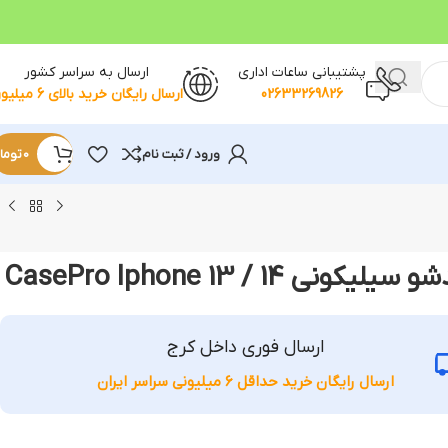
پشتیبانی ساعات اداری
ارسال به سراسر کشور
02633269826
ارسال رایگان خرید بالای 6 میلیون
ورود / ثبت نام
0
توما
 CasePro Iphone 13 / 14
ارسال فوری داخل کرج
ارسال رایگان خرید حداقل 6 میلیونی سراسر ایران