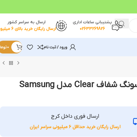
پشتیبانی ساعات اداری
ارسال به سراسر کشور
02633269826
ارسال رایگان خرید بالای 6 میلیون
ورود / ثبت نام
0
توما
قاب گوشی سامسونگ شفاف Clear مدل Samsung
ارسال فوری داخل کرج
ارسال رایگان خرید حداقل 6 میلیونی سراسر ایران