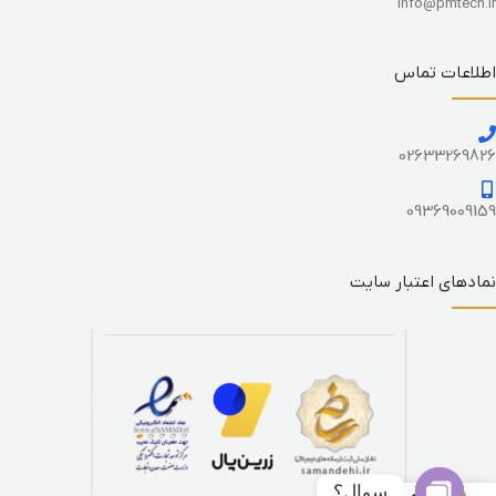
info@pmtech.ir
اطلاعات تماس
02633269826
09369009159
نمادهای اعتبار سایت
سوال؟