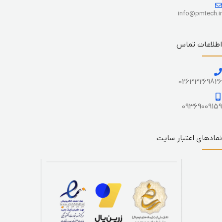
info@pmtech.ir
اطلاعات تماس
02633269826
09369009159
نمادهای اعتبار سایت