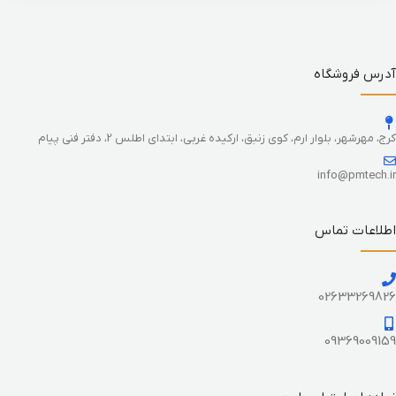
آدرس فروشگاه
کرج، مهرشهر، بلوار ارم، کوی زنبق، ارکیده غربی، ابتدای اطلس 2، دفتر فنی پیام
info@pmtech.ir
اطلاعات تماس
02633269826
09369009159