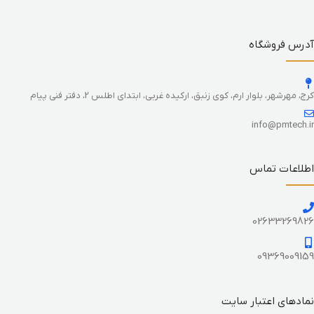
آدرس فروشگاه
کرج، مهرشهر، بلوار ارم، کوی زنبق، ارکیده غربی، ابتدای اطلس 2، دفتر فنی پیام
info@pmtech.ir
اطلاعات تماس
02633269826
09369009159
نمادهای اعتبار سایت