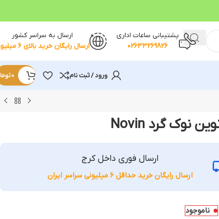
پشتیبانی ساعات اداری
ارسال به سراسر کشور
02633269826
ارسال رایگان خرید بالای 6 میلیون
ورود / ثبت نام
0
توما
 نوک گرد Novin
ارسال فوری داخل کرج
ارسال رایگان خرید حداقل 6 میلیونی سراسر ایران
ناموجود