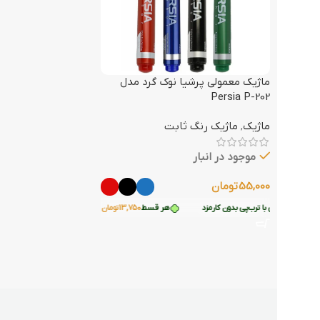
ماژیک معمولی پرشیا نوک گرد مدل
Persia P-202
ماژیک
,
ماژیک رنگ ثابت
موجود در انبار
55,000
تومان
رید قسطی با ترب‌پی بدون کارمزد
هر قسط
13,750
تومان
•
خرید قسطی با ترب‌پی بدون کارمز
انتخاب گزینه‌ها