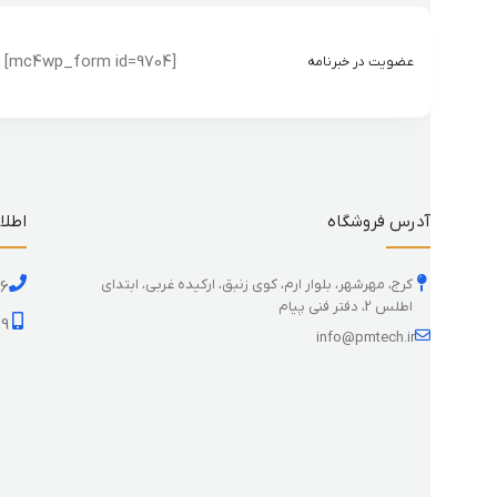
[mc4wp_form id=9704]
عضویت در خبرنامه
آدرس فروشگاه
اطلا
کرج، مهرشهر، بلوار ارم، کوی زنبق، ارکیده غربی، ابتدای
26
اطلس 2، دفتر فنی پیام
59
info@pmtech.ir