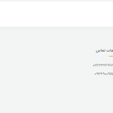
عات تماس
026332698
093690091