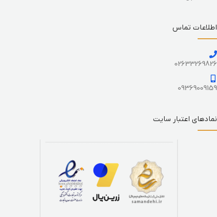
اطلاعات تماس
02633269826
09369009159
نمادهای اعتبار سایت