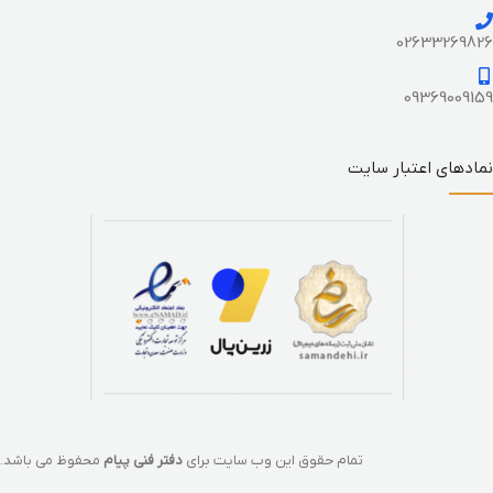
02633269826
09369009159
نمادهای اعتبار سایت
تمام حقوق این وب سایت برای
دفتر فنی پیام
محفوظ می باشد.