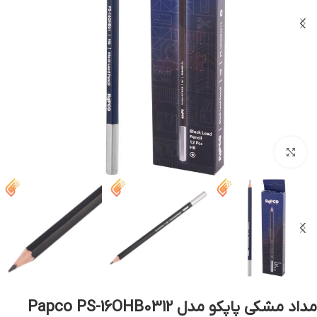
بزرگنمایی تصویر
مداد مشکی پاپکو مدل Papco PS-16OHB0312