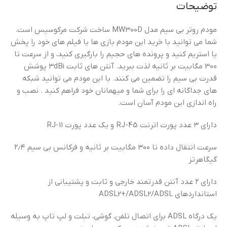
توضیحات
مودم روتر بی سیم مدل MW300D ساخت شرکت مرکوسیس است.
شما می توانید با خرید این مودم بازی ها یا فیلم های خود را پخش
یا استریم کنید و پرونده های حجیم را بارگیری کنید، و از سرعت تا
300 مگابیت بر ثانیه لذت ببرید. آنتن های ثابت 3dBi پوشش
قدرت بی سیم را تضمین می کنند. با این مودم می توانید شبکه
های جداگانه ای را برای شما و میهمانان خود فراهم کنید . نصب و
راه اندازی این مودم آسان است.
دارای ۳ عدد پورت اترنت RJ-45 و یک عدد پورت RJ-11
سرعت انتقال داده تا ۳۰۰ مگابیت بر ثانیه و فرکانس بی سیم ۲٫۴
گیگاهرتز
دارای ۲ عدد آنتن قدرتمند خارجی و ثابت و پشتیبانی از
استانداردهای ADSL2+/ADSL2/ADSL
یک درگاه ADSL برای اتصال تلفن، گوشی، تبلت و لپ تاپ به وسیله