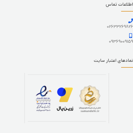
اطلاعات تماس
02633269826
09369009159
نمادهای اعتبار سایت