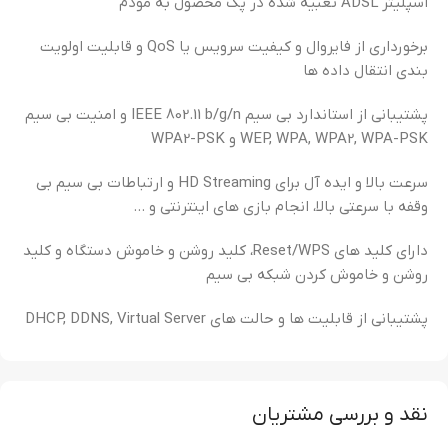
اسپلیتر ADSL تعبیه شده در پک محصول به مودم
برخورداری از فایروال و کیفیت سرویس یا QoS و قابلیت اولویت
بندی انتقال داده ها
پشتیبانی از استاندارد بی سیم IEEE 802.11 b/g/n و امنیت بی سیم
WEP, WPA, WPA2, WPA-PSK و WPA2-PSK
سرعت بالا و ایده آل برای HD Streaming و ارتباطات بی سیم بی
وقفه با سرعتی بالا، انجام بازی های اینترنتی و …
دارای کلید های Reset/WPS، کلید روشن و خاموش دستگاه و کلید
روشن و خاموش کردن شبکه بی سیم
پشتیبانی از قابلیت ها و حالت های DHCP, DDNS, Virtual Server
نقد و بررسی مشتریان