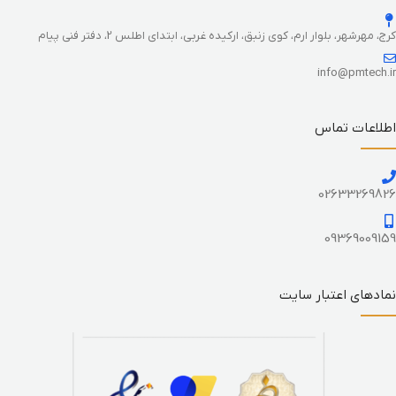
کرج، مهرشهر، بلوار ارم، کوی زنبق، ارکیده غربی، ابتدای اطلس 2، دفتر فنی پیام
info@pmtech.ir
اطلاعات تماس
02633269826
09369009159
نمادهای اعتبار سایت