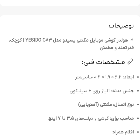
توضیحات
📌
هولدر گوشی موبایل مگنتی یسیدو مدل YESIDO C83 | کوچک،
قدرتمند و مطمئن
📏 مشخصات فنی:
ابعاد:
6.4 × 1.9 × 0.4 سانتی‌متر
جنس بدنه:
آلیاژ روی + سیلیکون
نوع اتصال:
مگنتی (آهنربایی)
مناسب برای:
گوشی‌ و تبلت‌های
۳.۵ تا ۷ اینچ
اقلام همراه: