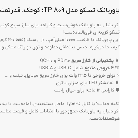
پاوربانک تسکو مدل TP 809؛ کوچک، قدرتمند، همراه همیشگی
اگر دنبال یه پاوربانک خوش‌دست و کارآمد برای شارژ سریع گو
تسکو
گزینه‌ای فوق‌العاده‌ست!
این پاوربا
کیف جا می‌گیره. جنس بدنه‌اش مقاومه و توی دو رنگ مشکی و 
📱
پشتیبانی از شارژ سریع
PD3.0 و QC3.0
🔌
4 خروجی متنوع
شامل USB-C و USB-A
⚡
توان خروجی تا 22.5 وات
برای شارژ سریع موبایل، تبلت و …
🔋 نمایشگر LED برای میزان باتری
🛡️ گارانتی 12 ماهه برای خیال راحت
نکته جذاب؟ با کابل Type-C داخل بسته‌بندی، آماده‌ست تا به همه دستگاه‌هات وصل بشه!
اگر دنبال یه پاوربانک جمع‌وجور با امکانات کامل و قیمت منا
هوشمندانه‌ست.