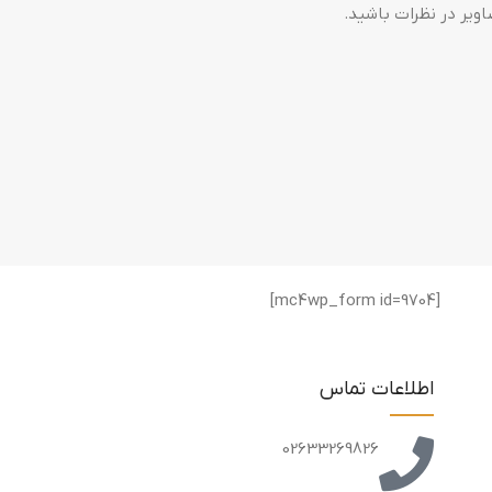
ویر در نظرات باشید.
[mc4wp_form id=9704]
اطلاعات تماس
02633269826