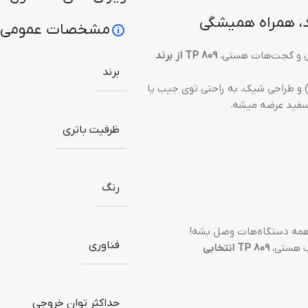
مشخصات عمومی
شی و گجت‌هات هستی،
TP 809 از برند
برند
نک با ظرفیت 10000 میلی‌آمپر، وزن سبک (فقط 220 گرم) و طراحی شیک، به راحتی توی جیب یا
سفید عرضه میشه.
ظرفیت باتری
رنگ
فناوری
سب هستی،
TP 809 انتخابی
حداکثر توان خروجی