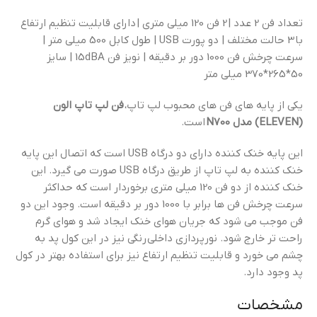
تعداد فن 2 عدد | 2 فن 120 میلی متری | دارای قابلیت تنظیم ارتفاع
با 3 حالت مختلف | دو پورت USB | طول کابل 500 میلی متر |
سرعت چرخش فن 1000 دور بر دقیقه | نویز فن 15dBA | سایز
50*265*370 میلی متر
یکی از پایه های فن های محبوب لپ تاپ،
فن لپ تاپ الون
(ELEVEN) مدل N700
است.
این پایه خنک کننده دارای دو درگاه USB است که اتصال این پایه
خنک کننده به لپ تاپ از طریق درگاه USB صورت می گیرد. این
خنک کننده از دو فن 120 میلی متری برخوردار است که حداکثر
سرعت چرخش فن ها برابر با 1000 دور بر دقیقه است. وجود این دو
فن موجب می شود که جریان هوای خنک ایجاد شد و هوای گرم
راحت تر خارج شود. نورپردازی داخلی رنگی نیز در این کول پد به
چشم می خورد و قابلیت تنظیم ارتفاع نیز برای استفاده بهتر در کول
پد وجود دارد.
مشخصات